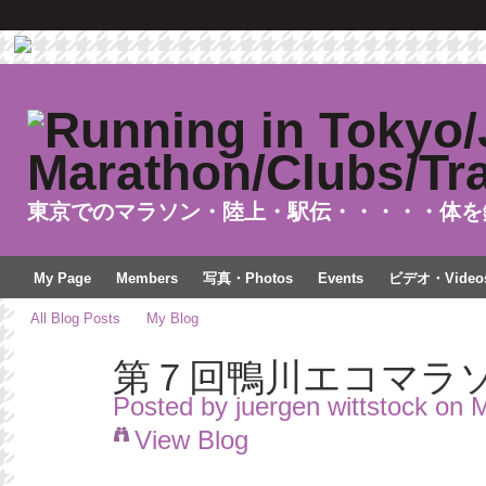
東京でのマラソン・陸上・駅伝・・・・・体を
My Page
Members
写真・Photos
Events
ビデオ・Video
All Blog Posts
My Blog
第７回鴨川エコマラ
Posted by
juergen wittstock
on M
View Blog