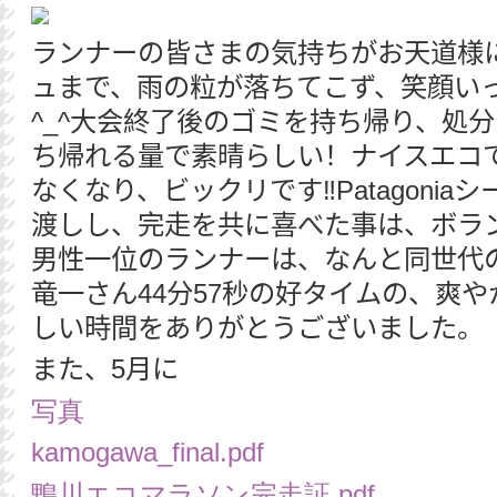
ランナーの皆さまの気持ちがお天道様
ュまで、雨の粒が落ちてこず、笑顔い
^_^
大会終了後のゴミを持ち帰り、処分
ち帰れる量で素晴らしい！ナイスエコ
なくなり、ビックリです‼️
Patagonia
シ
渡しし、完走を共に喜べた事は、ボラ
男性一位のランナーは、なんと同世代
竜一さん
44
分
57
秒の好タイムの、爽や
しい時間をありがとうございました。
また、
5
月に
写真
kamogawa_final.pdf
鴨川エコマラソン完走証.pdf